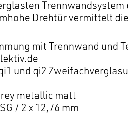
rglasten Trennwandsystem qu
mhohe Drehtür vermittelt die 
mmung mit Trennwand und T
ektiv.de
qi1 und qi2 Zweifachverglasu
rey metallic matt
SG / 2 x 12,76 mm